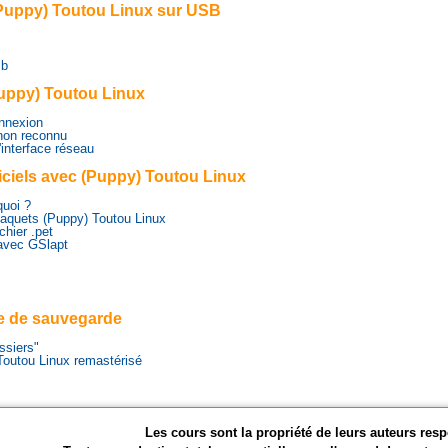
 (Puppy) Toutou Linux sur USB
sb
Puppy) Toutou Linux
onnexion
 non reconnu
'interface réseau
giciels avec (Puppy) Toutou Linux
quoi ?
paquets (Puppy) Toutou Linux
ichier .pet
avec GSlapt
ce de sauvegarde
ssiers"
Toutou Linux remastérisé
Les cours sont la propriété de leurs auteurs respe