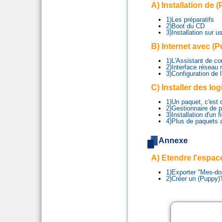
A) Installation de
1)Les préparatifs
2)Boot du CD
3)Installation sur u
B) Internet avec (
1)L'Assistant de c
2)Interface réseau
3)Configuration de l
C) Installer des lo
1)Un paquet, c'est 
2)Gestionnaire de 
3)Installation d'un f
4)Plus de paquets 
Annexe
A) Etendre l'espa
1)Exporter "Mes-do
2)Créer un (Puppy)