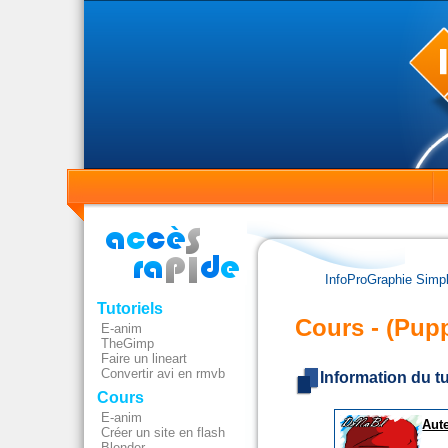
InfoProGraphie Simp
Tutoriels
Cours - (Pup
E-anim
TheGimp
Faire un lineart
Convertir avi en rmvb
Information du tu
Cours
E-anim
Aut
Créer un site en flash
Blender