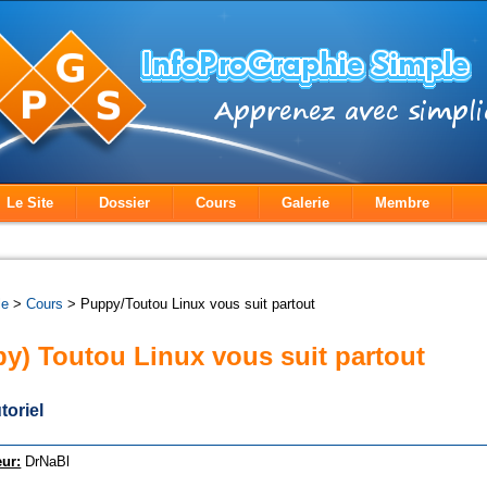
Le Site
Dossier
Cours
Galerie
Membre
le
>
Cours
> Puppy/Toutou Linux vous suit partout
py) Toutou Linux vous suit partout
toriel
eur:
DrNaBl