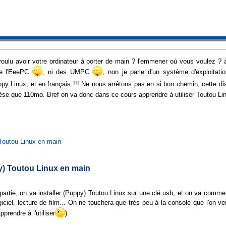
oulu avoir votre ordinateur à porter de main ? l'emmener où vous voulez ? à 
que l'EeePC
, ni des UMPC
, non je parle d'un système d'exploitatio
ppy Linux, et en français !!! Ne nous arrêtons pas en si bon chemin, cette dist
pèse que 110mo. Bref on va donc dans ce cours apprendre à utiliser Toutou Li
 Toutou Linux en main
y) Toutou Linux en main
partie, on va installer (Puppy) Toutou Linux sur une clé usb, et on va commen
giciel, lecture de film... On ne touchera que très peu à la console que l'on ve
rendre à l'utiliser
)