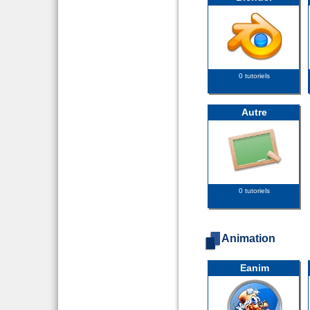
0 tutoriels
Autre
0 tutoriels
Animation
Eanim