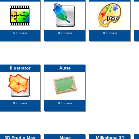
5 tutoriels
0 tutoriels
0 tutoriels
Illustrator
Autre
0 tutoriels
0 tutoriels
3D Studio Max
Maya
Milkshape 3D