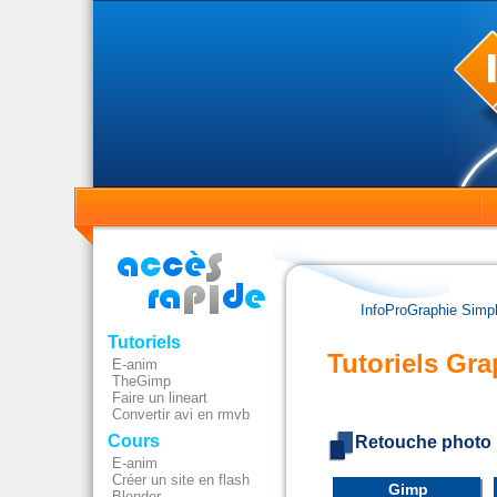
InfoProGraphie Simp
Tutoriels
Tutoriels Gr
E-anim
TheGimp
Faire un lineart
Convertir avi en rmvb
Cours
Retouche photo
E-anim
Créer un site en flash
Gimp
Blender