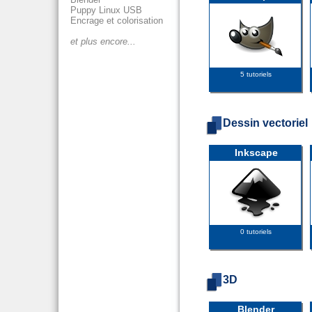
Puppy Linux USB
Encrage et colorisation
et plus encore...
5 tutoriels
Dessin vectoriel
Inkscape
0 tutoriels
3D
Blender