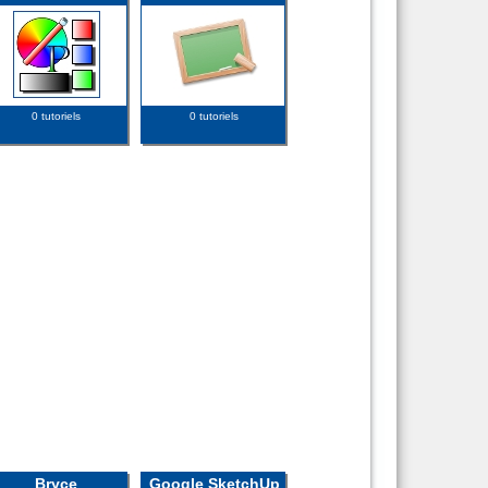
0 tutoriels
0 tutoriels
Bryce
Google SketchUp