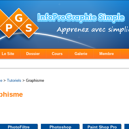
Le Site
Dossier
Cours
Galerie
Membre
le
>
Tutoriels
> Graphisme
aphisme
PhotoFiltre
Photoshop
Paint Shop Pro